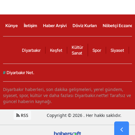
Künye
İletişim
Haber Arşivi
Döviz Kurları
Nöbetçi Eczanel
Kültür
Diyarbakır
Keşfet
Spor
Siyaset
Sanat
#
Diyarbakır Net.
Diyarbakır haberleri, son dakika gelişmeleri, yerel gündem,
siyaset, spor, kültür ve daha fazlası Diyarbakir.net’te! Tarafsız ve
güncel haberin kaynağı.
RSS
Copyright © 2026 . Her hakkı saklıdır.