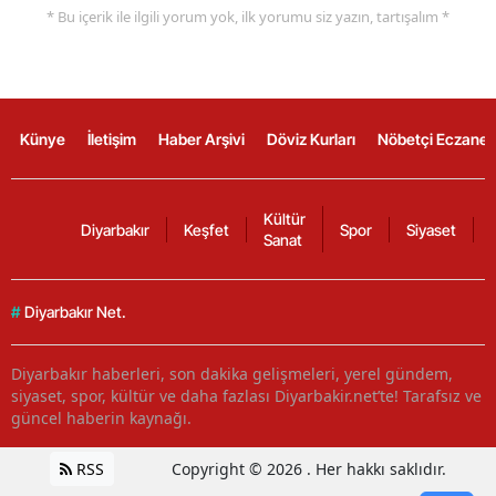
* Bu içerik ile ilgili yorum yok, ilk yorumu siz yazın, tartışalım *
Künye
İletişim
Haber Arşivi
Döviz Kurları
Nöbetçi Eczanel
Kültür
Diyarbakır
Keşfet
Spor
Siyaset
Sanat
#
Diyarbakır Net.
Diyarbakır haberleri, son dakika gelişmeleri, yerel gündem,
siyaset, spor, kültür ve daha fazlası Diyarbakir.net’te! Tarafsız ve
güncel haberin kaynağı.
RSS
Copyright © 2026 . Her hakkı saklıdır.