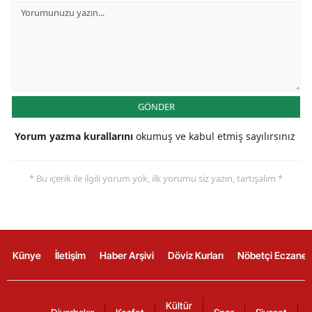
GÖNDER
Yorum yazma kurallarını
okumuş ve kabul etmiş sayılırsınız
* Bu içerik ile ilgili yorum yok, ilk yorumu siz yazın, tartışalım *
Künye
İletişim
Haber Arşivi
Döviz Kurları
Nöbetçi Eczanel
Kültür