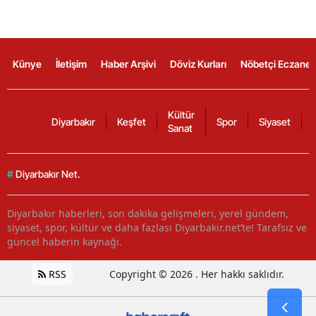
Künye
İletişim
Haber Arşivi
Döviz Kurları
Nöbetçi Eczanel
Kültür
Diyarbakır
Keşfet
Spor
Siyaset
Sanat
#
Diyarbakır Net.
Diyarbakır haberleri, son dakika gelişmeleri, yerel gündem,
siyaset, spor, kültür ve daha fazlası Diyarbakir.net’te! Tarafsız ve
güncel haberin kaynağı.
RSS
Copyright © 2026 . Her hakkı saklıdır.