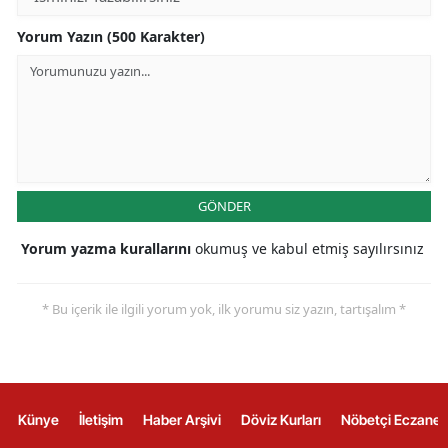
Yorum Yazın (500 Karakter)
GÖNDER
Yorum yazma kurallarını
okumuş ve kabul etmiş sayılırsınız
* Bu içerik ile ilgili yorum yok, ilk yorumu siz yazın, tartışalım *
Künye
İletişim
Haber Arşivi
Döviz Kurları
Nöbetçi Eczanel