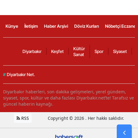
Künye
İletişim
Haber Arşivi
Döviz Kurları
Nöbetçi Eczanel
Kültür
Diyarbakır
Keşfet
Spor
Siyaset
Sanat
#
Diyarbakır Net.
Diyarbakır haberleri, son dakika gelişmeleri, yerel gündem,
siyaset, spor, kültür ve daha fazlası Diyarbakir.net’te! Tarafsız ve
güncel haberin kaynağı.
RSS
Copyright © 2026 . Her hakkı saklıdır.