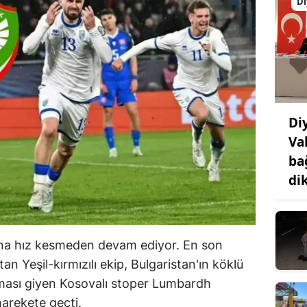
Di
Di
Va
ba
di
ına hız kesmeden devam ediyor. En son
 Yeşil-kırmızılı ekip, Bulgaristan'ın köklü
ması giyen Kosovalı stoper Lumbardh
harekete geçti.