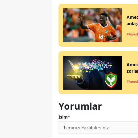
Ameds
anlaş
#Amed
Ameds
zorla
#Amed
Yorumlar
İsim*