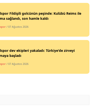
por Fildişili golcünün peşinde: Kulübü Reims ile
ma sağlandı, son hamle kaldı
spor
/ 07 Ağustos 2026
por dev ekipleri yakaladı: Türkiye'de zirveyi
maya başladı
spor
/ 07 Ağustos 2026