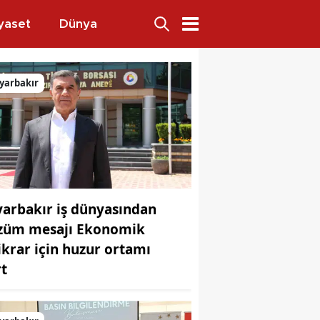
yaset
Dünya
yarbakır
yarbakır iş dünyasından
züm mesajı Ekonomik
tikrar için huzur ortamı
rt