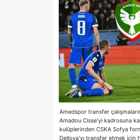
Amedspor transfer çalışmalar
Amadou Cisse'yi kadrosuna katan
kulüplerinden CSKA Sofya for
Dellova'yı transfer etmek için 