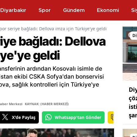
Diyarbakır
Spor
Gündem
Ekonomi
Si
r seriye bağladı: Dellova imza için Türkiye'ye geldi
Di
ye bağladı: Dellova
iye'ye geldi
sferinin ardından Kosovalı isimle de
istan ekibi CSKA Sofya'dan bonservisi
a, sağlık kontrolleri için Türkiye'ye
Di
çö
Haber Merkezi
KAYNAK: (HABER MERKEZİ)
is
şa
X'de Paylaş
Whatsapp'tan Gönder