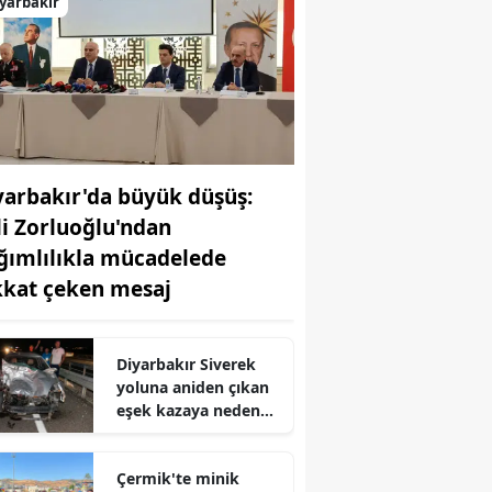
yarbakır
yarbakır'da büyük düşüş:
li Zorluoğlu'ndan
ğımlılıkla mücadelede
kkat çeken mesaj
Diyarbakır Siverek
yoluna aniden çıkan
eşek kazaya neden
oldu: Yaralılar var
Çermik'te minik