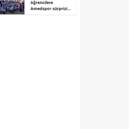
öğrencilere
Amedspor sürprizi
Başkan
Karamehmetoğlu'nda
n anlamlı hediye