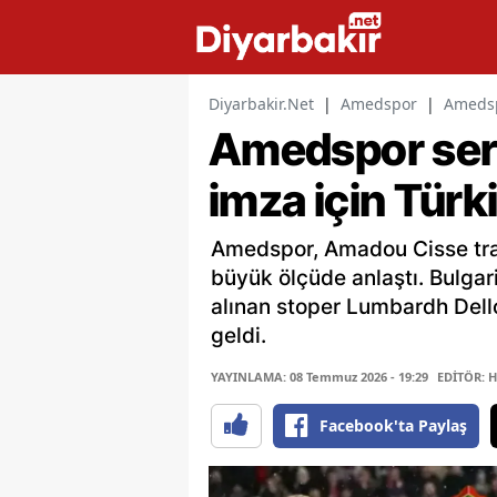
Diyarbakir.Net
|
Amedspor
|
Amedspo
Amedspor seri
imza için Türk
Amedspor, Amadou Cisse tran
büyük ölçüde anlaştı. Bulgar
alınan stoper Lumbardh Dellov
geldi.
YAYINLAMA: 08 Temmuz 2026 - 19:29
EDİTÖR: 
Facebook'ta Paylaş