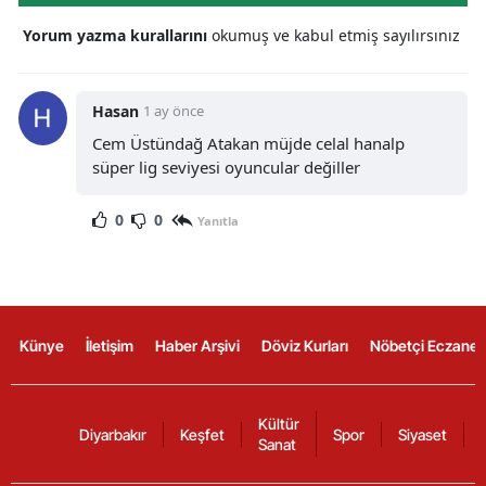
Yorum yazma kurallarını
okumuş ve kabul etmiş sayılırsınız
Hasan
1 ay önce
Cem Üstündağ Atakan müjde celal hanalp
süper lig seviyesi oyuncular değiller
0
0
Yanıtla
Künye
İletişim
Haber Arşivi
Döviz Kurları
Nöbetçi Eczanel
Kültür
Diyarbakır
Keşfet
Spor
Siyaset
Sanat