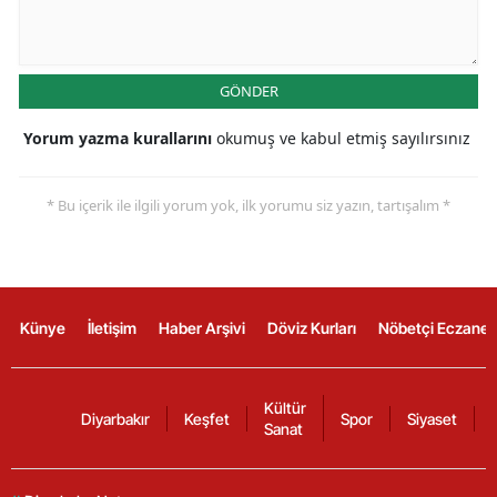
GÖNDER
Yorum yazma kurallarını
okumuş ve kabul etmiş sayılırsınız
* Bu içerik ile ilgili yorum yok, ilk yorumu siz yazın, tartışalım *
Künye
İletişim
Haber Arşivi
Döviz Kurları
Nöbetçi Eczanel
Kültür
Diyarbakır
Keşfet
Spor
Siyaset
Sanat