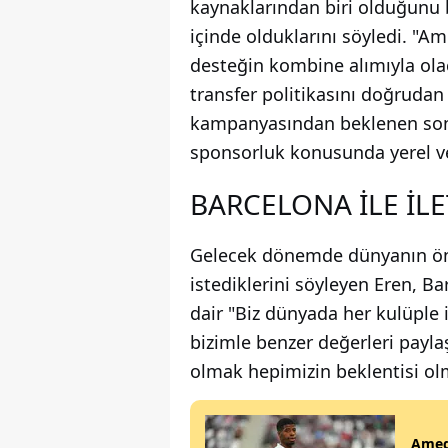
kaynaklarından biri olduğunu b
içinde olduklarını söyledi. "
desteğin kombine alımıyla ola
transfer politikasını doğrudan 
kampanyasından beklenen sonu
sponsorluk konusunda yerel ve
BARCELONA İLE İL
Gelecek dönemde dünyanın önem
istediklerini söyleyen Eren, Ba
dair "Biz dünyada her kulüple 
bizimle benzer değerleri paylaş
olmak hepimizin beklentisi ol
Ameds