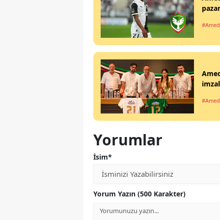
pazar
#Amed
Amed
imzal
#Amed
Yorumlar
İsim*
Yorum Yazın (500 Karakter)