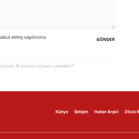
abul etmiş sayılırsınız
GÖNDER
yorum yok, ilk yorumu siz yazın, tartışalım *
Künye
İletişim
Haber Arşivi
Döviz K