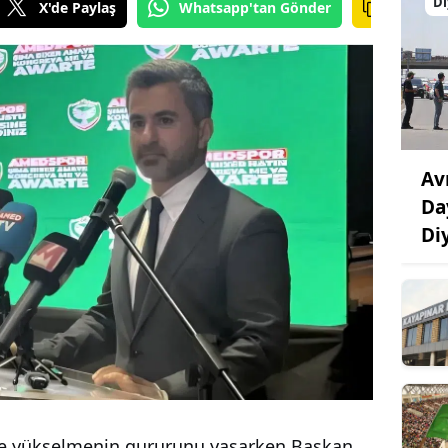
Di
X'de Paylaş
Whatsapp'tan Gönder
Av
Da
Di
'e yükselmenin gururunu yaşarken Başkan