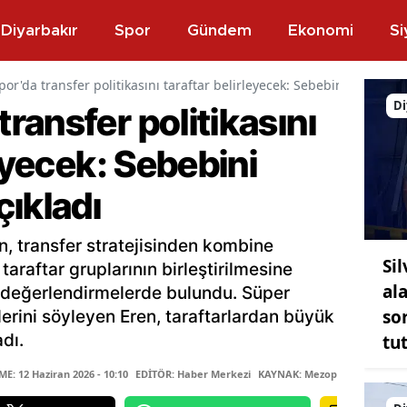
Diyarbakır
Spor
Gündem
Ekonomi
Si
r'da transfer politikasını taraftar belirleyecek: Sebebini Başkan E
Di
ansfer politikasını
leyecek: Sebebini
ıkladı
, transfer stratejisinden kombine
Sil
taraftar gruplarının birleştirilmesine
ala
 değerlendirmelerde bulundu. Süper
so
klerini söyleyen Eren, taraftarlardan büyük
dı.
tu
: 12 Haziran 2026 - 10:10
EDİTÖR: Haber Merkezi
KAYNAK: Mezopotamya Ajans