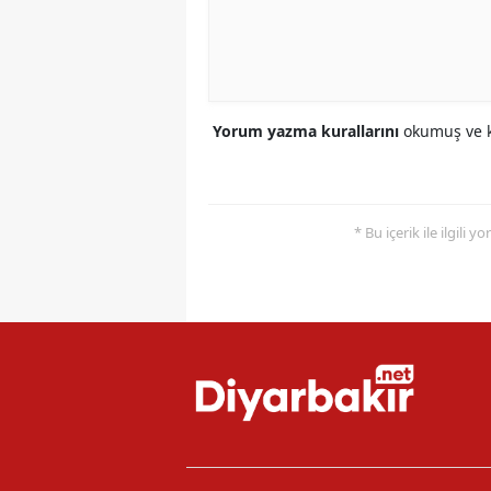
Yorum yazma kurallarını
okumuş ve k
* Bu içerik ile ilgili 