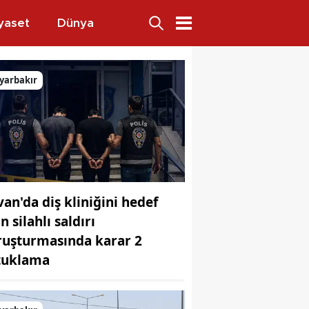
yaset
Dünya
ren açıkladı
yarbakır
van'da diş kliniğini hedef
n silahlı saldırı
ruşturmasında karar 2
tuklama
ı