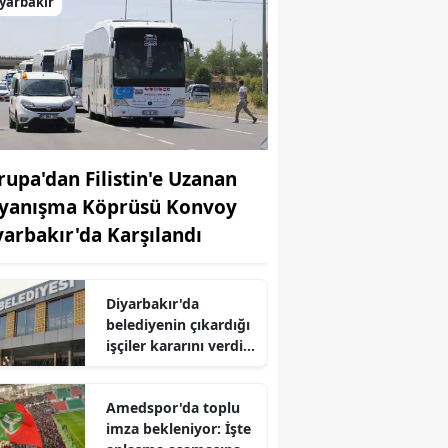
yarbakır
rupa'dan Filistin'e Uzanan
yanışma Köprüsü Konvoy
yarbakır'da Karşılandı
Diyarbakır'da
belediyenin çıkardığı
işçiler kararını verdi:
Mahkemeye
gidecekler
Amedspor'da toplu
imza bekleniyor: İşte