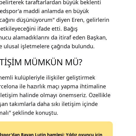
elirterek taraftarlardan büyük beklenti
Amedspor'a maddi anlamda en büyük
cağını düşünüyorum" diyen Eren, gelirlerin
etkileyeceğini ifade etti. Bağış
cu alamadıklarını da itiraf eden Başkan,
 ulusal işletmelere çağrıda bulundu.
ETİŞİM MÜMKÜN MÜ?
li kulüpleriyle ilişkiler geliştirmek
rcelona ile hazırlık maçı yapma ihtimaline
iletişim halinde olmayı önemseriz. Özellikle
an takımlarla daha sıkı iletişim içinde
malı" şeklinde konuştu.
por'dan Rayan Lutin hamlesi: Yıldız oyuncu için