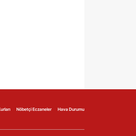
urları
Nöbetçi Eczaneler
Hava Durumu