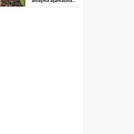
anlaşma aşamasına
gelinen isimler