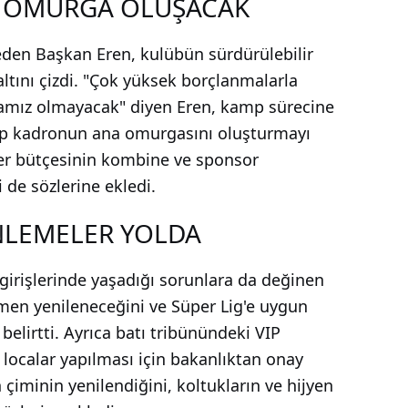
 OMURGA OLUŞACAK
eden Başkan Eren, kulübün sürdürülebilir
 altını çizdi. "Çok yüksek borçlanmalarla
ikamız olmayacak" diyen Eren, kamp sürecine
irip kadronun ana omurgasını oluşturmayı
sfer bütçesinin kombine ve sponsor
i de sözlerine ekledi.
NLEMELER YOLDA
 girişlerinde yaşadığı sorunlara da değinen
men yenileneceğini ve Süper Lig'e uygun
belirtti. Ayrıca batı tribünündeki VIP
i localar yapılması için bakanlıktan onay
n çiminin yenilendiğini, koltukların ve hijyen