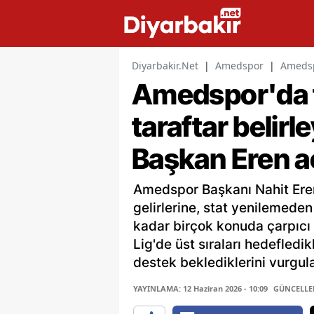
Diyarbakir.Net
|
Amedspor
|
Amedspo
Amedspor'da tr
taraftar belir
Başkan Eren aç
Amedspor Başkanı Nahit Eren
gelirlerine, stat yenilemeden 
kadar birçok konuda çarpıcı
Lig'de üst sıraları hedefledi
destek beklediklerini vurgula
YAYINLAMA: 12 Haziran 2026 - 10:09
GÜNCELLEME