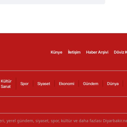
Künye
İletişim
Haber Arşivi
Döviz K
Kültür
Spor
Siyaset
Ekonomi
Gündem
Dünya
Sanat
ri, yerel gündem, siyaset, spor, kültür ve daha fazlası Diyarbakir.n