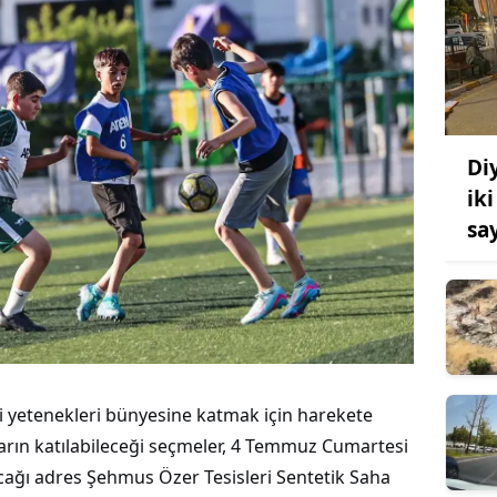
Di
iki
sa
 yetenekleri bünyesine katmak için harekete
arın katılabileceği seçmeler, 4 Temmuz Cumartesi
cağı adres Şehmus Özer Tesisleri Sentetik Saha