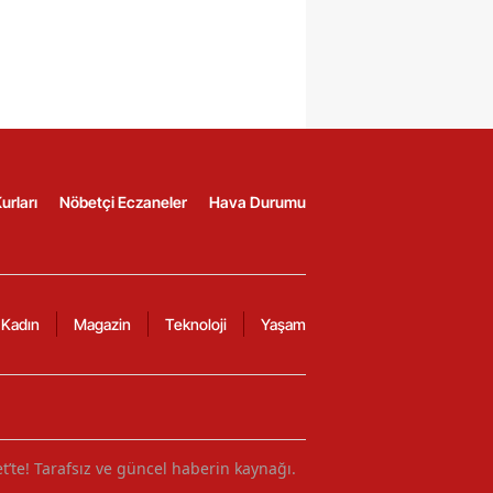
urları
Nöbetçi Eczaneler
Hava Durumu
Kadın
Magazin
Teknoloji
Yaşam
et’te! Tarafsız ve güncel haberin kaynağı.