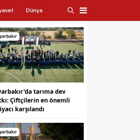
yaset
Dünya
yarbakır
yarbakır'da tarıma dev
tkı: Çiftçilerin en önemli
tiyacı karşılandı
yarbakır