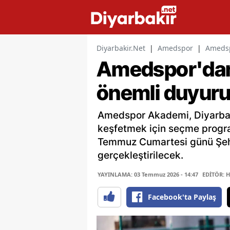
Diyarbakir.Net
|
Amedspor
|
Amedsp
Amedspor'dan 
önemli duyuru:
Amedspor Akademi, Diyarbak
keşfetmek için seçme progr
Temmuz Cumartesi günü Şehm
gerçekleştirilecek.
YAYINLAMA: 03 Temmuz 2026 - 14:47
EDİTÖR: 
Facebook'ta Paylaş