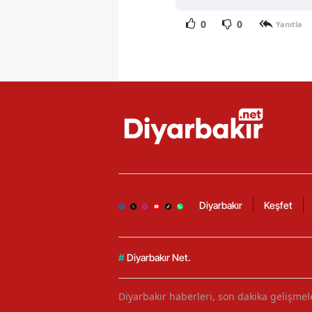
0
0
Yanıtla
Diyarbakır
Keşfet
#
Diyarbakır Net.
Diyarbakır haberleri, son dakika gelişmele