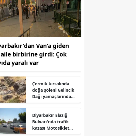
yarbakır'dan Van'a giden
 aile birbirine girdi: Çok
yıda yaralı var
Çermik kırsalında
doğa şöleni Gelincik
Dağı yamaçlarında
dağ keçisi sürüsü
görüldü
Diyarbakır Elazığ
Bulvarı'nda trafik
kazası Motosiklet
otomobile çarptı