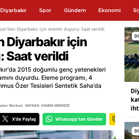
Diyarbakır
Spor
Gündem
Ekonomi
Si
or'dan Diyarbakır için önemli duyuru: Saat verildi
Di
Diyarbakır için
 Saat verildi
ır'da 2015 doğumlu genç yetenekleri
amını duyurdu. Eleme programı, 4
us Özer Tesisleri Sentetik Saha’da
Di
ka
Haber Merkezi
KAYNAK: (HABER MERKEZİ)
ih
X'de Paylaş
Whatsapp'tan Gönder
Di