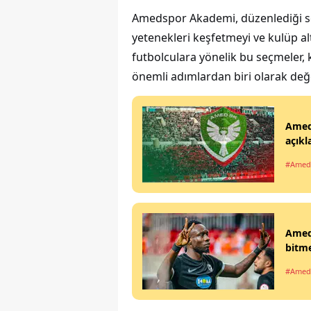
Amedspor Akademi, düzenlediği se
yetenekleri keşfetmeyi ve kulüp a
futbolculara yönelik bu seçmeler,
önemli adımlardan biri olarak değe
Ameds
açıkl
#Amed
Ameds
bitm
#Amed