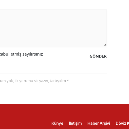
abul etmiş sayılırsınız
GÖNDER
yorum yok, ilk yorumu siz yazın, tartışalım *
Künye
İletişim
Haber Arşivi
Döviz K