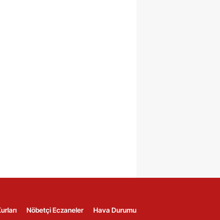
urları
Nöbetçi Eczaneler
Hava Durumu