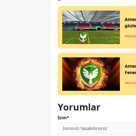
Amed
gözle
#Amed
Ameds
Fener
#Amed
Yorumlar
İsim*