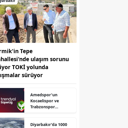
yarbakır
rmik'in Tepe
hallesi'nde ulaşım sorunu
tiyor TOKİ yolunda
lışmalar sürüyor
Amedspor'un
Kocaelispor ve
Trabzonspor
maçlarının tarihi belli
oldu: TFF duyurdu
Diyarbakır'da 1000