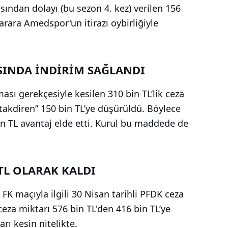
ından dolayı (bu sezon 4. kez) verilen 156
arara Amedspor'un itirazı oybirliğiyle
ASINDA İNDİRİM SAĞLANDI
ası gerekçesiyle kesilen 310 bin TL’lik ceza
takdiren” 150 bin TL’ye düşürüldü. Böylece
 TL avantaj elde etti. Kurul bu maddede de
TL OLARAK KALDI
 maçıyla ilgili 30 Nisan tarihli PFDK ceza
za miktarı 576 bin TL'den 416 bin TL’ye
rı kesin nitelikte.