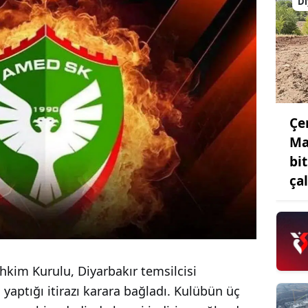
Di
Çe
Ma
bi
ça
hkim Kurulu, Diyarbakır temsilcisi
aptığı itirazı karara bağladı. Kulübün üç