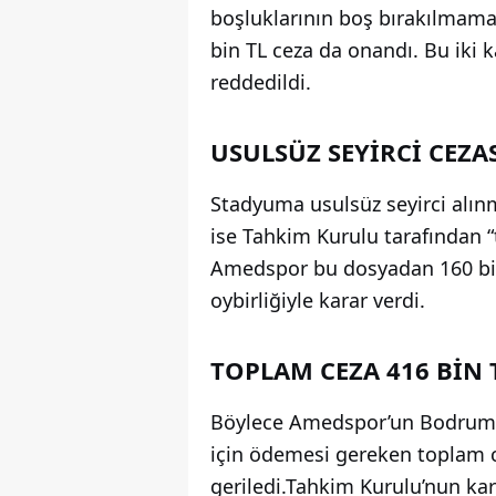
boşluklarının boş bırakılmamas
bin TL ceza da onandı. Bu iki k
reddedildi.
USULSÜZ SEYİRCİ CEZ
Stadyuma usulsüz seyirci alınm
ise Tahkim Kurulu tarafından “
Amedspor bu dosyadan 160 bin
oybirliğiyle karar verdi.
TOPLAM CEZA 416 BİN 
Böylece Amedspor’un Bodrum FK
için ödemesi gereken toplam ce
geriledi.Tahkim Kurulu’nun kara