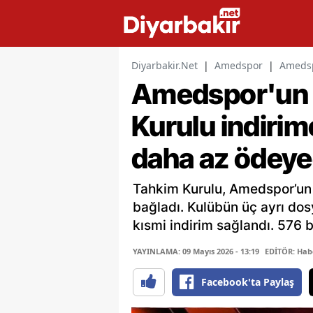
Diyarbakir.Net
|
Amedspor
|
Amedsp
Amedspor'un 
Kurulu indirime
daha az ödey
Tahkim Kurulu, Amedspor’un P
bağladı. Kulübün üç ayrı do
kısmi indirim sağlandı. 576 b
YAYINLAMA: 09 Mayıs 2026 - 13:19
EDİTÖR: Hab
Facebook'ta Paylaş