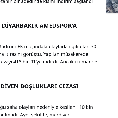
ezanın bir adedinde kısmi indirim sağlandı
 DİYARBAKIR AMEDSPOR’A
drum FK maçındaki olaylarla ilgili olan 30
na itirazını görüştü. Yapılan müzakerede
cezayı 416 bin TL’ye indirdi. Ancak iki madde
RDİVEN BOŞLUKLARI CEZASI
uğu saha olayları nedeniyle kesilen 110 bin
 bulmadı. Aynı şekilde, merdiven