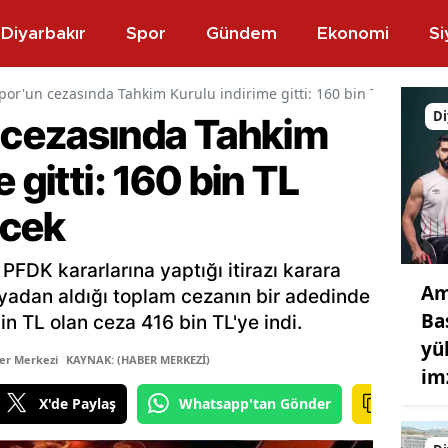
Diyarbakır
Spor
Gündem
Ekonomi
Si
or'un cezasında Tahkim Kurulu indirime gitti: 160 bin TL daha az
Di
cezasında Tahkim
 gitti: 160 bin TL
ecek
FDK kararlarına yaptığı itirazı karara
Am
syadan aldığı toplam cezanın bir adedinde
Ba
in TL olan ceza 416 bin TL'ye indi.
yü
er Merkezi
KAYNAK: (HABER MERKEZİ)
im
X'de Paylaş
Whatsapp'tan Gönder