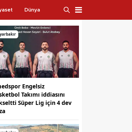
yaset
Dünya
 ödeyecek
yarbakır
edspor Engelsiz
sketbol Takımı iddiasını
kseltti Süper Lig için 4 dev
za