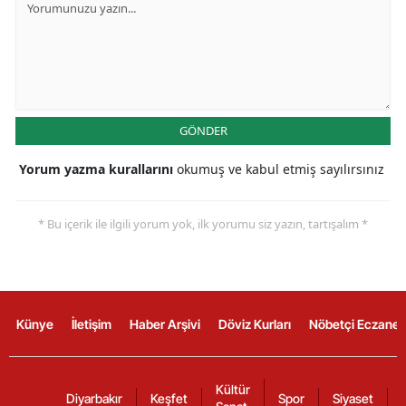
GÖNDER
Yorum yazma kurallarını
okumuş ve kabul etmiş sayılırsınız
* Bu içerik ile ilgili yorum yok, ilk yorumu siz yazın, tartışalım *
Künye
İletişim
Haber Arşivi
Döviz Kurları
Nöbetçi Eczanel
Kültür
Diyarbakır
Keşfet
Spor
Siyaset