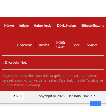
Künye
İletişim
Haber Arşivi
Döviz Kurları
Nöbetçi Eczanel
Kültür
Diyarbakır
Keşfet
Spor
Siyaset
Sanat
#
Diyarbakır Net.
Diyarbakır haberleri, son dakika gelişmeleri, yerel gündem,
siyaset, spor, kültür ve daha fazlası Diyarbakir.net’te! Tarafsız ve
güncel haberin kaynağı.
RSS
Copyright © 2026 . Her hakkı saklıdır.