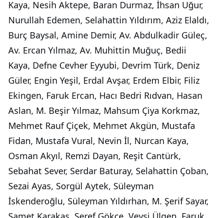
Kaya, Nesih Aktepe, Baran Durmaz, İhsan Uğur,
Nurullah Edemen, Selahattin Yıldırım, Aziz Elaldı,
Burç Baysal, Amine Demir, Av. Abdulkadir Güleç,
Av. Ercan Yılmaz, Av. Muhittin Muğuç, Bedii
Kaya, Defne Cevher Eyyubi, Devrim Türk, Deniz
Güler, Engin Yeşil, Erdal Avşar, Erdem Elbir, Filiz
Ekingen, Faruk Ercan, Hacı Bedri Rıdvan, Hasan
Aslan, M. Beşir Yılmaz, Mahsum Çiya Korkmaz,
Mehmet Rauf Çiçek, Mehmet Akgün, Mustafa
Fidan, Mustafa Vural, Nevin İl, Nurcan Kaya,
Osman Akyıl, Remzi Dayan, Reşit Cantürk,
Sebahat Sever, Serdar Baturay, Selahattin Çoban,
Sezai Ayas, Sorgül Aytek, Süleyman
İskenderoğlu, Süleyman Yıldırhan, M. Şerif Sayar,
Samet Karakaş, Şeref Gökçe, Veysi Ülgen, Faruk