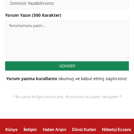
Yorum Yazın (500 Karakter)
GÖNDER
Yorum yazma kurallarını
okumuş ve kabul etmiş sayılırsınız
* Bu içerik ile ilgili yorum yok, ilk yorumu siz yazın, tartışalım *
Künye
İletişim
Haber Arşivi
Döviz Kurları
Nöbetçi Eczanel