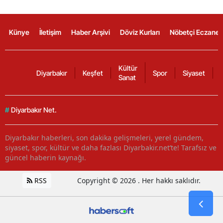
Künye
İletişim
Haber Arşivi
Döviz Kurları
Nöbetçi Eczanel
Kültür
Diyarbakır
Keşfet
Spor
Siyaset
Sanat
#
Diyarbakır Net.
Diyarbakır haberleri, son dakika gelişmeleri, yerel gündem,
siyaset, spor, kültür ve daha fazlası Diyarbakir.net’te! Tarafsız ve
güncel haberin kaynağı.
RSS
Copyright © 2026 . Her hakkı saklıdır.