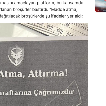
anmasını amaçlayan platform, bu kapsamda
rlanan broşürler bastırdı. “Madde atma,
dağıtılacak broşürlerde şu ifadeler yer aldı: