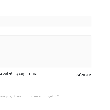
abul etmiş sayılırsınız
GÖNDER
yorum yok, ilk yorumu siz yazın, tartışalım *