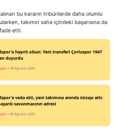
alınan bu kararın tribünlerde daha olumlu
ularken, takımın saha içindeki başarısına da
ade etti.
por'a hayırlı olsun: Yeni transferi Çorluspor 1947
en duyurdu
spor
/ 06 Ağustos 2026
por'a veda etti, yeni takımına anında imzayı attı:
başarılı savunmacının adresi
spor
/ 06 Ağustos 2026