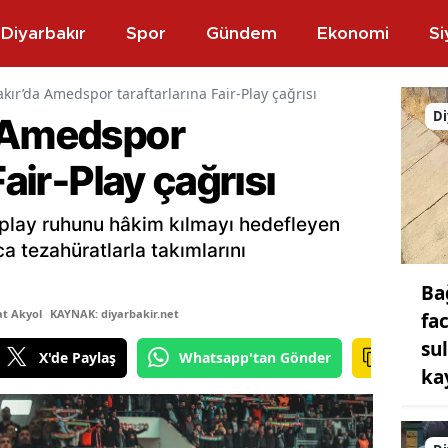
Diyarbakır
Spor
Gündem
Ekonomi
Si
kır’da Amedspor taraftarlarına Fair-Play çağrısı
Di
a Amedspor
Fair-Play çağrısı
-play ruhunu hâkim kılmayı hedefleyen
ca tezahüratlarla takımlarını
Ba
at Akyol
KAYNAK: diyarbakir.net
fa
su
X'de Paylaş
Whatsapp'tan Gönder
ka