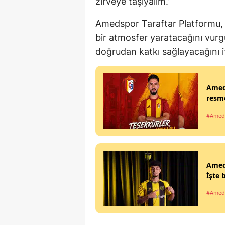
zirveye taşıyalım.”
Amedspor Taraftar Platformu, 
bir atmosfer yaratacağını vurg
doğrudan katkı sağlayacağını if
Ameds
resm
#Amed
Ameds
İşte 
#Amed