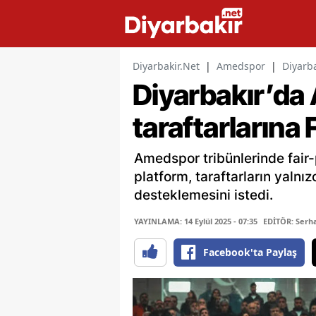
Diyarbakir.Net
|
Amedspor
|
Diyarba
Diyarbakır’d
taraftarlarına 
Amedspor tribünlerinde fair
platform, taraftarların yalnız
desteklemesini istedi.
YAYINLAMA: 14 Eylül 2025 - 07:35
EDİTÖR: Serh
Facebook'ta Paylaş