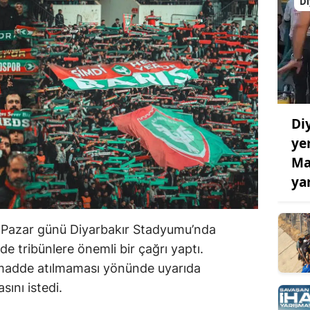
Di
Di
ye
Ma
ya
 Pazar günü Diyarbakır Stadyumu’nda
 tribünlere önemli bir çağrı yaptı.
 madde atılmaması yönünde uyarıda
ını istedi.