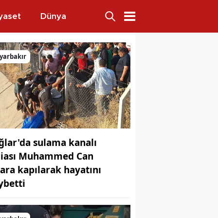
yaset
Dünya
yarbakır
ğlar'da sulama kanalı
ciası Muhammed Can
lara kapılarak hayatını
ybetti