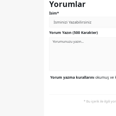
Yorumlar
İsim*
Yorum Yazın (500 Karakter)
Yorum yazma kurallarını
okumuş ve k
* Bu içerik ile ilgili 