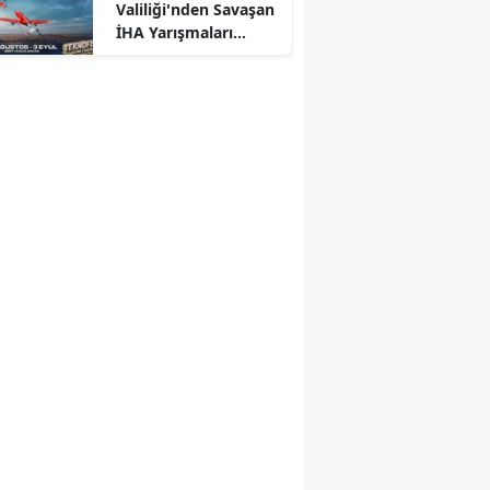
Valiliği'nden Savaşan
İHA Yarışmaları
duyurusu: Yeri ve
tarihi açıklandı