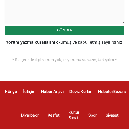
GÖNDER
Yorum yazma kurallarını
okumuş ve kabul etmiş sayılırsınız
* Bu içerik ile ilgili yorum yok, ilk yorumu siz yazın, tartışalım *
Künye
İletişim
Haber Arşivi
Döviz Kurları
Nöbetçi Eczanel
Kültür
Diyarbakır
Keşfet
Spor
Siyaset
Sanat