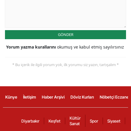
GÖNDER
Yorum yazma kurallarını
okumuş ve kabul etmiş sayılırsınız
* Bu içerik ile ilgili yorum yok, ilk yorumu siz yazın, tartışalım *
Künye
İletişim
Haber Arşivi
Döviz Kurları
Nöbetçi Eczanel
Kültür
Diyarbakır
Keşfet
Spor
Siyaset
Sanat