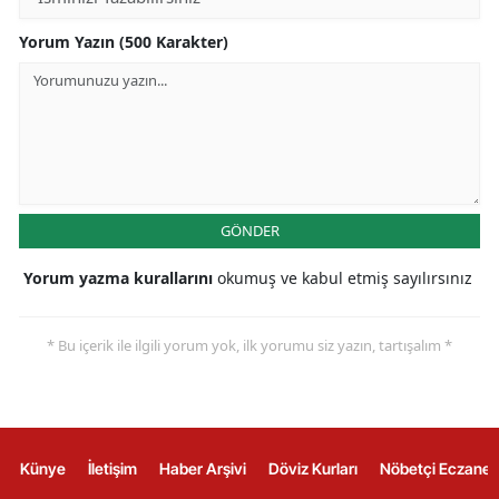
Yorum Yazın (500 Karakter)
GÖNDER
Yorum yazma kurallarını
okumuş ve kabul etmiş sayılırsınız
* Bu içerik ile ilgili yorum yok, ilk yorumu siz yazın, tartışalım *
Künye
İletişim
Haber Arşivi
Döviz Kurları
Nöbetçi Eczanel