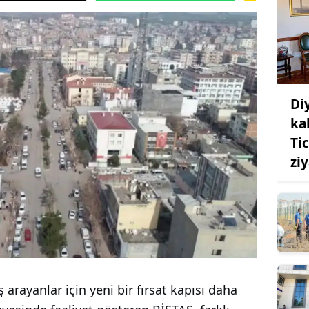
Di
ka
Ti
zi
ş arayanlar için yeni bir fırsat kapısı daha