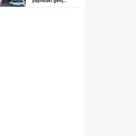
yaşındaki genç
hayata tutunamadı