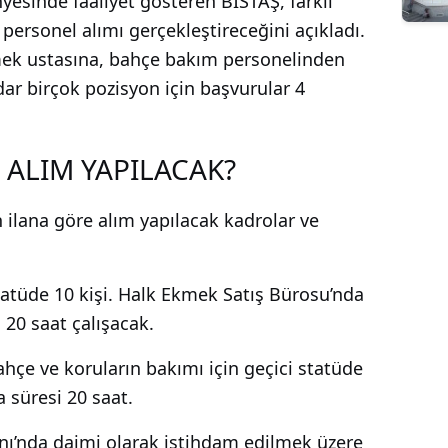
nyesinde faaliyet gösteren BİSTAŞ, farklı
ersonel alımı gerçekleştireceğini açıkladı.
ek ustasına, bahçe bakım personelinden
dar birçok pozisyon için başvurular 4
ALIM YAPILACAK?
 ilana göre alım yapılacak kadrolar ve
tatüde 10 kişi. Halk Ekmek Satış Bürosu’nda
20 saat çalışacak.
hçe ve koruların bakımı için geçici statüde
a süresi 20 saat.
nı’nda daimi olarak istihdam edilmek üzere