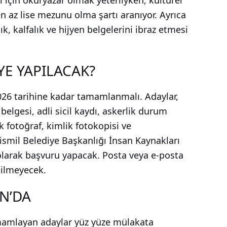
için okuryazar olmak yeterliyken, kültürel
en az lise mezunu olma şartı aranıyor. Ayrıca
k, kalfalık ve hijyen belgelerini ibraz etmesi
E YAPILACAK?
026 tarihine kadar tamamlanmalı. Adaylar,
elgesi, adli sicil kaydı, askerlik durum
ık fotoğraf, kimlik fotokopisi ve
Bismil Belediye Başkanlığı İnsan Kaynakları
 olarak başvuru yapacak. Posta veya e-posta
dilmeyecek.
N’DA
amamlayan adaylar yüz yüze mülakata