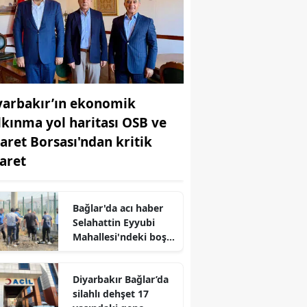
yarbakır’ın ekonomik
lkınma yol haritası OSB ve
caret Borsası'ndan kritik
yaret
Bağlar'da acı haber
Selahattin Eyyubi
Mahallesi'ndeki boş
arazide genç bir
erkek ölü bulundu
Diyarbakır Bağlar’da
silahlı dehşet 17