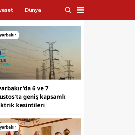
yaset
Dünya
yarbakır
yarbakır'da 6 ve 7
ustos'ta geniş kapsamlı
ktrik kesintileri
yarbakır