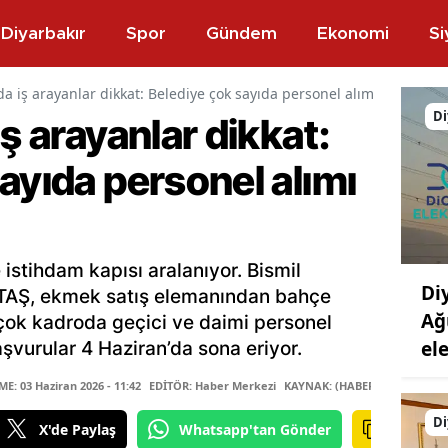
Diyarbakır
Spor
Gündem
Ekonomi
Si
da iş arayanlar dikkat: Belediye çok sayıda personel alımı yapıyor
Di
iş arayanlar dikkat:
ayıda personel alımı
 istihdam kapısı aralanıyor. Bismil
Di
STAŞ, ekmek satış elemanından bahçe
Ağ
çok kadroda geçici ve daimi personel
ele
şvurular 4 Haziran’da sona eriyor.
: 03 Haziran 2026 - 11:42
EDİTÖR: Haber Merkezi
KAYNAK: (HABER MERKEZİ)
Di
X'de Paylaş
Whatsapp'tan Gönder