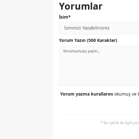
Yorumlar
İsim*
Yorum Yazın (500 Karakter)
Yorum yazma kurallarını
okumuş ve k
* Bu içerik ile ilgili 