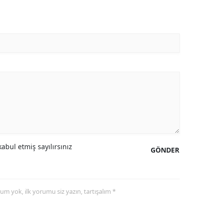
abul etmiş sayılırsınız
GÖNDER
yorum yok, ilk yorumu siz yazın, tartışalım *