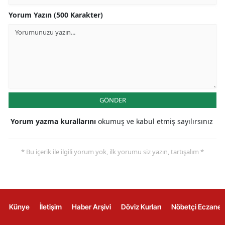
Yorum Yazın (500 Karakter)
GÖNDER
Yorum yazma kurallarını
okumuş ve kabul etmiş sayılırsınız
* Bu içerik ile ilgili yorum yok, ilk yorumu siz yazın, tartışalım *
Künye
İletişim
Haber Arşivi
Döviz Kurları
Nöbetçi Eczanel