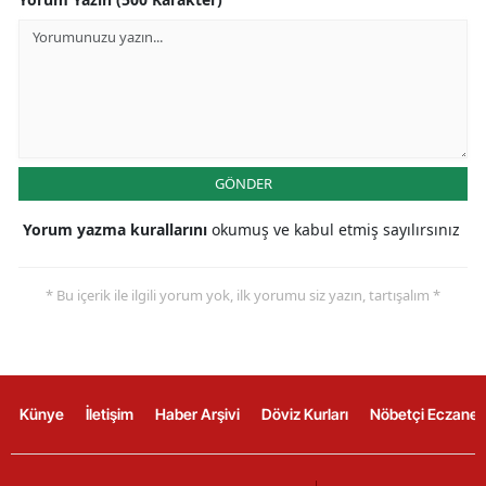
GÖNDER
Yorum yazma kurallarını
okumuş ve kabul etmiş sayılırsınız
* Bu içerik ile ilgili yorum yok, ilk yorumu siz yazın, tartışalım *
Künye
İletişim
Haber Arşivi
Döviz Kurları
Nöbetçi Eczanel