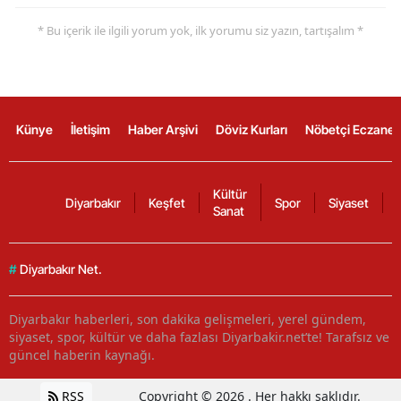
* Bu içerik ile ilgili yorum yok, ilk yorumu siz yazın, tartışalım *
Künye
İletişim
Haber Arşivi
Döviz Kurları
Nöbetçi Eczanel
Kültür
Diyarbakır
Keşfet
Spor
Siyaset
Sanat
#
Diyarbakır Net.
Diyarbakır haberleri, son dakika gelişmeleri, yerel gündem,
siyaset, spor, kültür ve daha fazlası Diyarbakir.net’te! Tarafsız ve
güncel haberin kaynağı.
RSS
Copyright © 2026 . Her hakkı saklıdır.