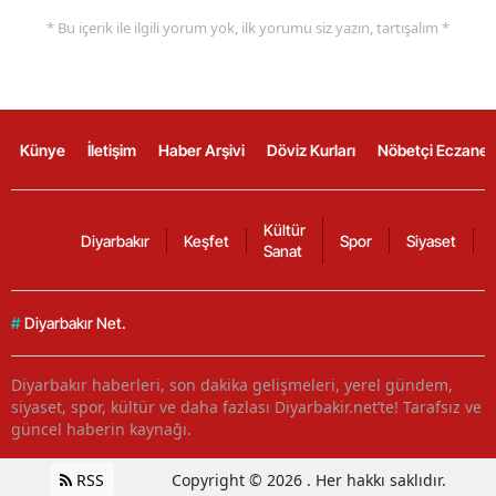
* Bu içerik ile ilgili yorum yok, ilk yorumu siz yazın, tartışalım *
Künye
İletişim
Haber Arşivi
Döviz Kurları
Nöbetçi Eczanel
Kültür
Diyarbakır
Keşfet
Spor
Siyaset
Sanat
#
Diyarbakır Net.
Diyarbakır haberleri, son dakika gelişmeleri, yerel gündem,
siyaset, spor, kültür ve daha fazlası Diyarbakir.net’te! Tarafsız ve
güncel haberin kaynağı.
RSS
Copyright © 2026 . Her hakkı saklıdır.