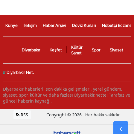
Künye
İletişim
Haber Arşivi
Döviz Kurları
Nöbetçi Eczanel
Kültür
Diyarbakır
Keşfet
Spor
Siyaset
Sanat
#
Diyarbakır Net.
Diyarbakır haberleri, son dakika gelişmeleri, yerel gündem,
siyaset, spor, kültür ve daha fazlası Diyarbakir.net’te! Tarafsız ve
güncel haberin kaynağı.
RSS
Copyright © 2026 . Her hakkı saklıdır.