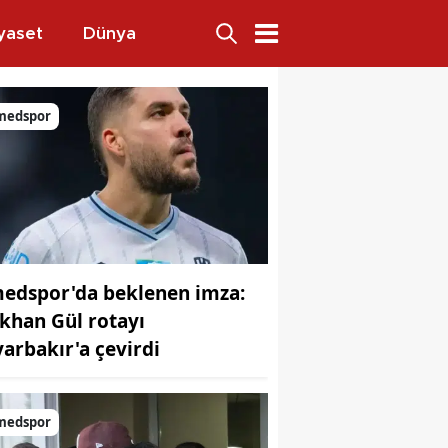
yaset
Dünya
izinden yürüyor
medspor
edspor'da beklenen imza:
khan Gül rotayı
yarbakır'a çevirdi
medspor