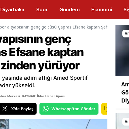
Diyarbakır
Spor
Gündem
Ekonomi
Si
or altyapısının genç golcüsü Çapras Efsane kaptan Şehmus Özer 
A
apısının genç
s Efsane kaptan
zinden yürüyor
yaşında adım attığı Amed Sportif
Am
adar yükseldi.
Gö
aber Merkezi
KAYNAK: İhlas Haber Ajansı
Di
X'de Paylaş
Whatsapp'tan Gönder
A