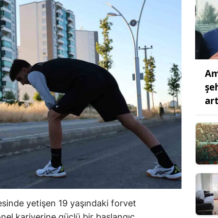
Am
şe
ar
sinde yetişen 19 yaşındaki forvet
l kariyerine güçlü bir başlangıç