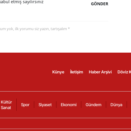
abul etmiş sayılırsınız
GÖNDER
yorum yok, ilk yorumu siz yazın, tartışalım *
Künye
İletişim
Haber Arşivi
Döviz K
Kültür
Spor
Siyaset
Ekonomi
Gündem
Dünya
Sanat