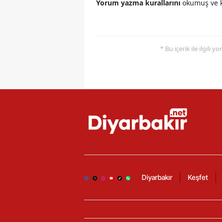
Yorum yazma kurallarını
okumuş ve k
* Bu içerik ile ilgili 
Diyarbakır
Keşfet