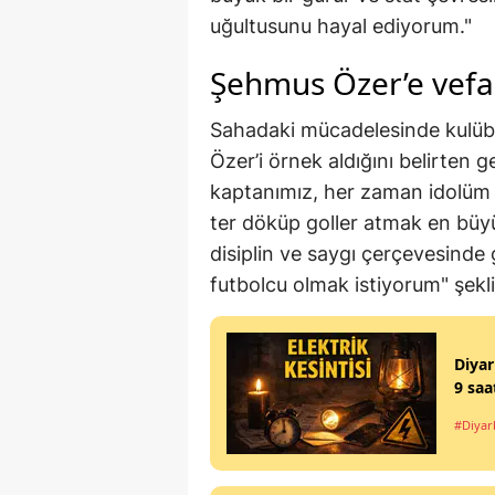
uğultusunu hayal ediyorum."
Şehmus Özer’e vef
Sahadaki mücadelesinde kulü
Özer’i örnek aldığını belirte
kaptanımız, her zaman idolüm 
ter döküp goller atmak en büy
disiplin ve saygı çerçevesinde 
futbolcu olmak istiyorum" şek
Diyar
9 saa
#Diyar