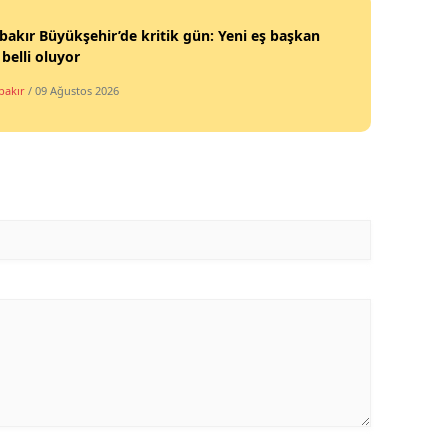
bakır Büyükşehir’de kritik gün: Yeni eş başkan
 belli oluyor
bakır
/ 09 Ağustos 2026