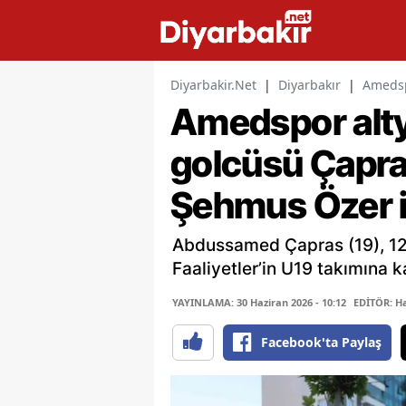
Diyarbakir.Net
|
Diyarbakır
|
Amedsp
Amedspor alty
golcüsü Çapra
Şehmus Özer i
Abdussamed Çapras (19), 12 
Faaliyetler’in U19 takımına k
YAYINLAMA: 30 Haziran 2026 - 10:12
EDİTÖR: H
Facebook'ta Paylaş