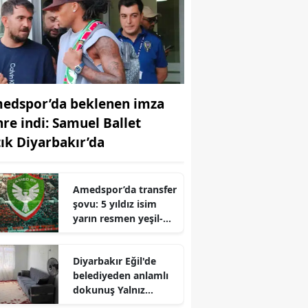
edspor’da beklenen imza
hre indi: Samuel Ballet
tık Diyarbakır’da
Amedspor’da transfer
şovu: 5 yıldız isim
yarın resmen yeşil-
kırmızılı formayı
giyiyor
Diyarbakır Eğil'de
belediyeden anlamlı
dokunuş Yalnız
yaşayan Şevket