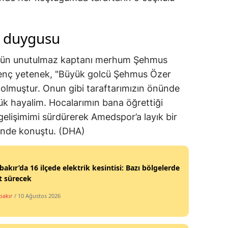
a duygusu
bün unutulmaz kaptanı merhum Şehmus
n genç yetenek, "Büyük golcü Şehmus Özer
olmuştur. Onun gibi taraftarımızın önünde
ük hayalim. Hocalarımın bana öğrettiği
gelişimimi sürdürerek Amedspor’a layık bir
linde konuştu. (DHA)
bakır’da 16 ilçede elektrik kesintisi: Bazı bölgelerde
t sürecek
bakır
/ 10 Ağustos 2026