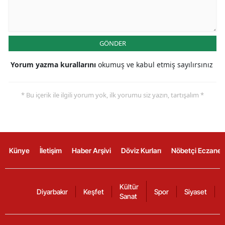
GÖNDER
Yorum yazma kurallarını
okumuş ve kabul etmiş sayılırsınız
* Bu içerik ile ilgili yorum yok, ilk yorumu siz yazın, tartışalım *
Künye
İletişim
Haber Arşivi
Döviz Kurları
Nöbetçi Eczanel
Kültür
Diyarbakır
Keşfet
Spor
Siyaset
Sanat