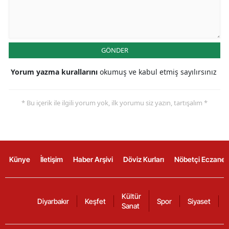
GÖNDER
Yorum yazma kurallarını
okumuş ve kabul etmiş sayılırsınız
* Bu içerik ile ilgili yorum yok, ilk yorumu siz yazın, tartışalım *
Künye
İletişim
Haber Arşivi
Döviz Kurları
Nöbetçi Eczanel
Kültür
Diyarbakır
Keşfet
Spor
Siyaset
Sanat