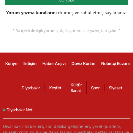
GÖNDER
Yorum yazma kurallarını
okumuş ve kabul etmiş sayılırsınız
* Bu içerik ile ilgili yorum yok, ilk yorumu siz yazın, tartışalım *
Künye
İletişim
Haber Arşivi
Döviz Kurları
Nöbetçi Eczanel
Kültür
Diyarbakır
Keşfet
Spor
Siyaset
Sanat
#
Diyarbakır Net.
Diyarbakır haberleri, son dakika gelişmeleri, yerel gündem,
siyaset, spor, kültür ve daha fazlası Diyarbakir.net’te! Tarafsız ve