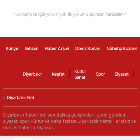
* Bu içerik ile ilgili yorum yok, ilk yorumu siz yazın, tartışalım *
Künye
İletişim
Haber Arşivi
Döviz Kurları
Nöbetçi Eczanel
Kültür
Diyarbakır
Keşfet
Spor
Siyaset
Sanat
#
Diyarbakır Net.
Diyarbakır haberleri, son dakika gelişmeleri, yerel gündem,
siyaset, spor, kültür ve daha fazlası Diyarbakir.net’te! Tarafsız ve
güncel haberin kaynağı.