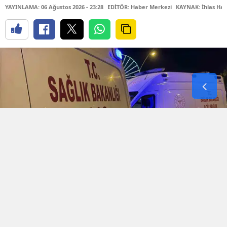
YAYINLAMA: 06 Ağustos 2026 - 23:28
EDİTÖR: Haber Merkezi
KAYNAK: İhlas Hab
Diyarbakır'ın merkez Kayapınar ilçesinde bulunan
bir düğün salonunda, eğlence sırasında iki taraf
arasında aniden tartışma çıktı. Mezopotamya