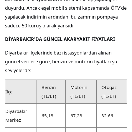
duyurdu. Ancak eşel mobil sistemi kapsamında ÖTV'de
yapılacak indirimin ardından, bu zammın pompaya
sadece 50 kuruş olarak yansıdı.
DİYARBAKIR'DA GÜNCEL AKARYAKIT FİYATLARI
Diyarbakır ilçelerinde bazı istasyonlardan alınan
güncel verilere göre, benzin ve motorin fiyatları şu
seviyelerde:
Benzin
Motorin
Otogaz
İlçe
(TL/LT)
(TL/LT)
(TL/LT)
Diyarbakır
65,18
67,28
32,66
Merkez