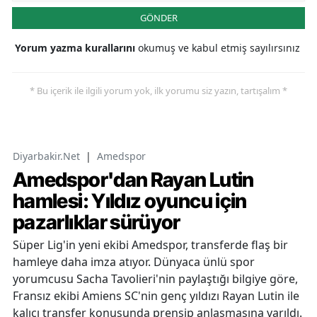
GÖNDER
Yorum yazma kurallarını
okumuş ve kabul etmiş sayılırsınız
* Bu içerik ile ilgili yorum yok, ilk yorumu siz yazın, tartışalım *
Diyarbakir.Net
|
Amedspor
Amedspor'dan Rayan Lutin
hamlesi: Yıldız oyuncu için
pazarlıklar sürüyor
Süper Lig'in yeni ekibi Amedspor, transferde flaş bir
hamleye daha imza atıyor. Dünyaca ünlü spor
yorumcusu Sacha Tavolieri'nin paylaştığı bilgiye göre,
Fransız ekibi Amiens SC'nin genç yıldızı Rayan Lutin ile
kalıcı transfer konusunda prensip anlaşmasına varıldı.