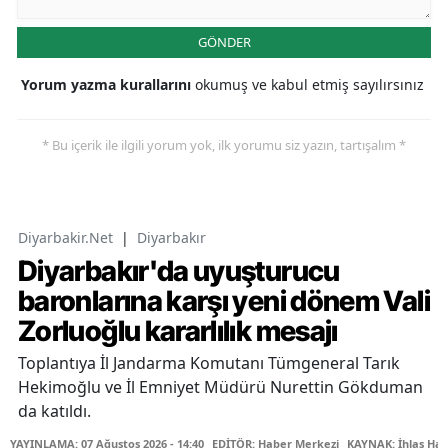
GÖNDER
Yorum yazma kurallarını
okumuş ve kabul etmiş sayılırsınız
* Bu içerik ile ilgili yorum yok, ilk yorumu siz yazın, tartışalım *
Diyarbakir.Net
|
Diyarbakır
Diyarbakır'da uyuşturucu
baronlarına karşı yeni dönem Vali
Zorluoğlu kararlılık mesajı
Toplantıya İl Jandarma Komutanı Tümgeneral Tarık
Hekimoğlu ve İl Emniyet Müdürü Nurettin Gökduman
da katıldı.
YAYINLAMA: 07 Ağustos 2026 - 14:40
EDİTÖR: Haber Merkezi
KAYNAK: İhlas Hab