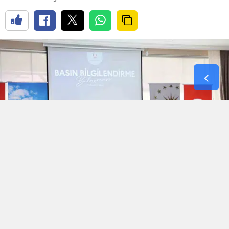
Diyarbakır Valisi Murat Zorluoğlu, İl Emniyet
Müdürlüğünde gerçekleştirilen güvenlik
toplantısında, kentteki huzur ve güven ortamını