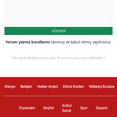
GÖNDER
Yorum yazma kurallarını
okumuş ve kabul etmiş sayılırsınız
* Bu içerik ile ilgili yorum yok, ilk yorumu siz yazın, tartışalım *
Künye
İletişim
Haber Arşivi
Döviz Kurları
Nöbetçi Eczanel
Kültür
Diyarbakır
Keşfet
Spor
Siyaset
Sanat