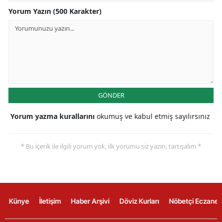
Yorum Yazın (500 Karakter)
GÖNDER
Yorum yazma kurallarını
okumuş ve kabul etmiş sayılırsınız
* Bu içerik ile ilgili yorum yok, ilk yorumu siz yazın, tartışalım *
Künye
İletişim
Haber Arşivi
Döviz Kurları
Nöbetçi Eczanel