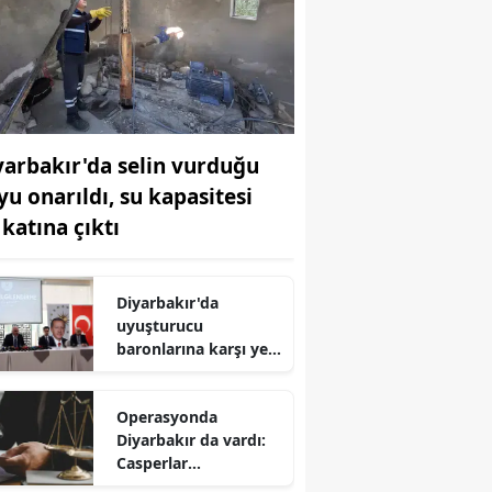
yarbakır'da selin vurduğu
yu onarıldı, su kapasitesi
 katına çıktı
Diyarbakır'da
uyuşturucu
baronlarına karşı yeni
dönem Vali Zorluoğlu
kararlılık mesajı
Operasyonda
Diyarbakır da vardı:
Casperlar
örgütünden çok