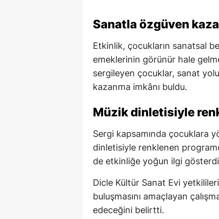
Sanatla özgüven kaza
Etkinlik, çocukların sanatsal bec
emeklerinin görünür hale gelme
sergileyen çocuklar, sanat yol
kazanma imkânı buldu.
Müzik dinletisiyle re
Sergi kapsamında çocuklara yön
dinletisiyle renklenen programd
de etkinliğe yoğun ilgi gösterdi
Dicle Kültür Sanat Evi yetkilile
buluşmasını amaçlayan çalış
edeceğini belirtti.