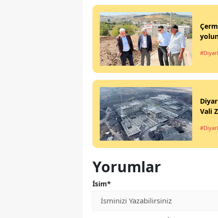
Çermi
yolun
#Diyar
Diyar
Vali 
#Diyar
Yorumlar
İsim*