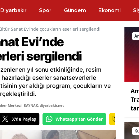
Diyarbakır
Spor
Gündem
Ekonomi
Si
ültür Sanat Evi’nde çocukların eserleri sergilendi
A
anat Evi’nde
rleri sergilendi
zenlenen yıl sonu etkinliğinde, resim
 hazırladığı eserler sanatseverlerle
tisinin yer aldığı program, çocukların ve
Am
rçekleştirildi.
Tr
aber Merkezi
KAYNAK: diyarbakir.net
ta
X'de Paylaş
Whatsapp'tan Gönder
K