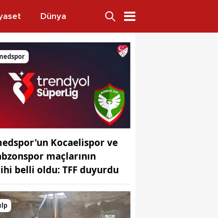
yaset
Dünya
medspor
edspor'un Kocaelispor ve
abzonspor maçlarının
rihi belli oldu: TFF duyurdu
ulp