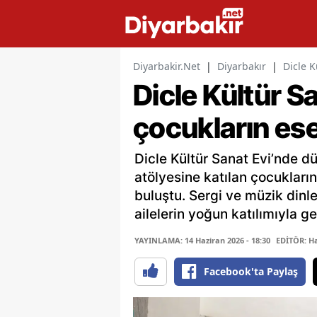
Diyarbakir.Net
|
Diyarbakır
|
Dicle K
Dicle Kültür S
çocukların ese
Dicle Kültür Sanat Evi’nde dü
atölyesine katılan çocukların
buluştu. Sergi ve müzik dinle
ailelerin yoğun katılımıyla ge
YAYINLAMA: 14 Haziran 2026 - 18:30
EDİTÖR: H
Facebook'ta Paylaş