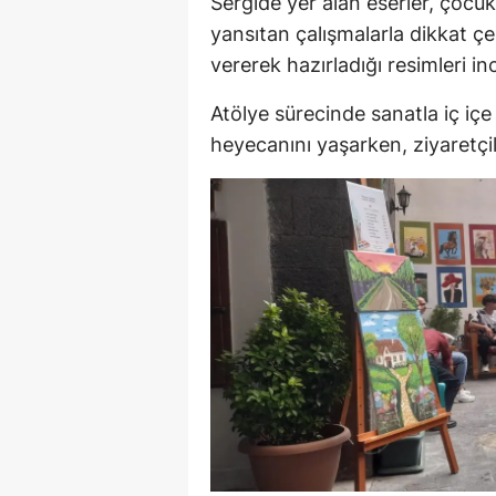
Sergide yer alan eserler, çocukl
yansıtan çalışmalarla dikkat çek
vererek hazırladığı resimleri in
Atölye sürecinde sanatla iç içe
heyecanını yaşarken, ziyaretçile