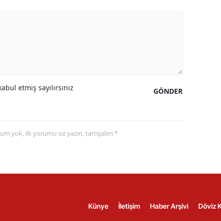
abul etmiş sayılırsınız
GÖNDER
yorum yok, ilk yorumu siz yazın, tartışalım *
Künye
İletişim
Haber Arşivi
Döviz K