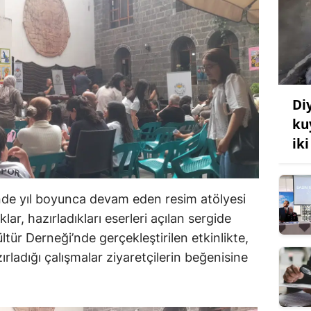
Di
ku
iki
inde yıl boyunca devam eden resim atölyesi
ar, hazırladıkları eserleri açılan sergide
ültür Derneği’nde gerçekleştirilen etkinlikte,
zırladığı çalışmalar ziyaretçilerin beğenisine