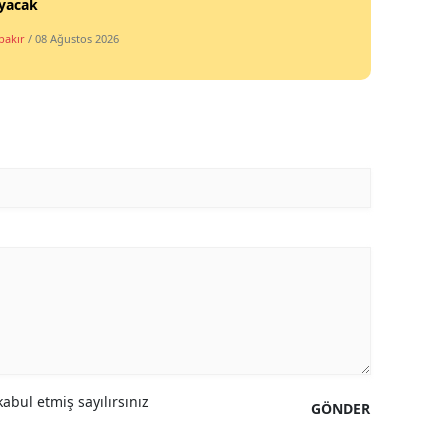
yacak
bakır
/ 08 Ağustos 2026
abul etmiş sayılırsınız
GÖNDER