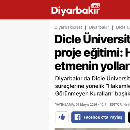
Diyarbakir.Net
|
Diyarbakır
|
Dicle Ü
Dicle Ünivers
proje eğitimi:
etmenin yolları
Diyarbakır'da Dicle Üniversi
süreçlerine yönelik “Hakeml
Görünmeyen Kuralları” başlıkl
YAYINLAMA: 09 Mayıs 2026 - 10:11
EDİTÖR: Hab
Facebook'ta Paylaş