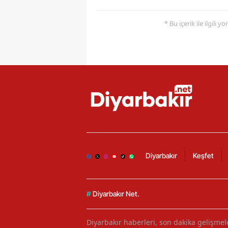
* Bu içerik ile ilgili 
Diyarbakır
Keşfet
#
Diyarbakır Net.
Diyarbakır haberleri, son dakika gelişmele