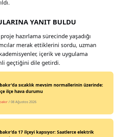
ldı.
ULARINA YANIT BULDU
proje hazırlama sürecinde yaşadığı
ımcılar merak ettiklerini sordu, uzman
kademisyenler, içerik ve uygulama
 geçtiğini dile getirdi.
bakır'da sıcaklık mevsim normallerinin üzerinde:
ilçe ilçe hava durumu
bakır
/ 08 Ağustos 2026
bakır’da 17 ilçeyi kapsıyor: Saatlerce elektrik