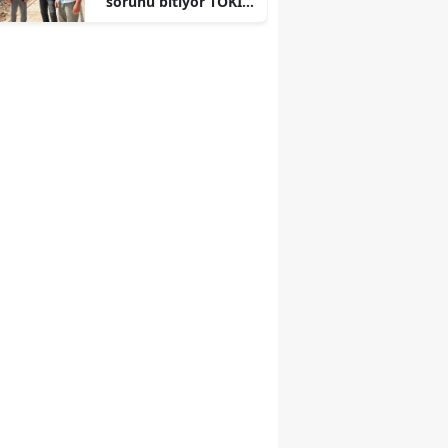
sorunu bitiyor TOKİ
yolunda çalışmalar
sürüyor