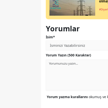
olma
#Diyar
Yorumlar
İsim*
Yorum Yazın (500 Karakter)
Yorum yazma kurallarını
okumuş ve k