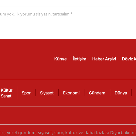
yorum yok, ilk yorumu siz yazın, tartışalım *
Künye
İletişim
Haber Arşivi
Döviz K
Kültür
Spor
Siyaset
Ekonomi
Gündem
Dünya
Sanat
ri, yerel gündem, siyaset, spor, kültür ve daha fazlası Diyarbakir.n