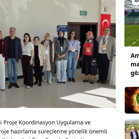
A
Am
ma
gö
esi Proje Koordinasyon Uygulama ve
oje hazırlama süreçlerine yönelik önemli