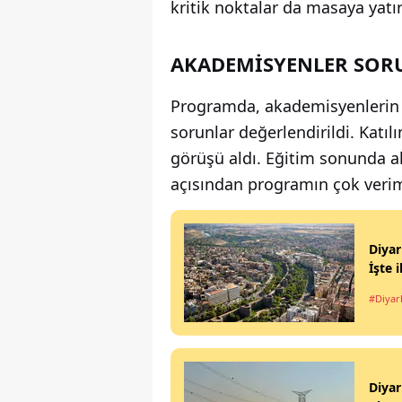
kritik noktalar da masaya yatırı
AKADEMİSYENLER SOR
Programda, akademisyenlerin 
sorunlar değerlendirildi. Katıl
görüşü aldı. Eğitim sonunda a
açısından programın çok verimli
Diyar
İşte 
#Diyar
Diyar