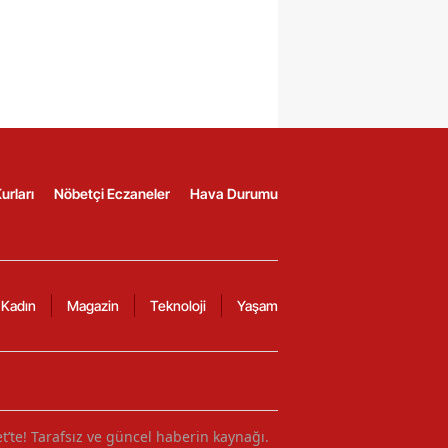
urları
Nöbetçi Eczaneler
Hava Durumu
Kadın
Magazin
Teknoloji
Yaşam
et’te! Tarafsız ve güncel haberin kaynağı.