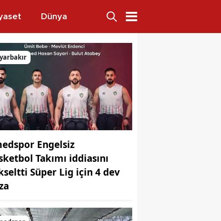
yaset
Dünya
ı anlatıldı
yarbakır
edspor Engelsiz
sketbol Takımı iddiasını
kseltti Süper Lig için 4 dev
za