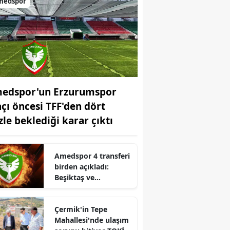
medspor
edspor'un Erzurumspor
çı öncesi TFF'den dört
zle beklediği karar çıktı
Amedspor 4 transferi
birden açıkladı:
Beşiktaş ve
Fenerbahçe'den
yıldızlar geldi
Çermik'in Tepe
Mahallesi'nde ulaşım