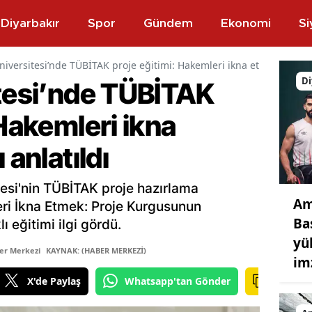
Diyarbakır
Spor
Gündem
Ekonomi
Si
niversitesi’nde TÜBİTAK proje eğitimi: Hakemleri ikna etmenin yollar
Di
itesi’nde TÜBİTAK
 Hakemleri ikna
 anlatıldı
tesi'nin TÜBİTAK proje hazırlama
Am
eri İkna Etmek: Proje Kurgusunun
Ba
ı eğitimi ilgi gördü.
yü
er Merkezi
KAYNAK: (HABER MERKEZİ)
im
X'de Paylaş
Whatsapp'tan Gönder