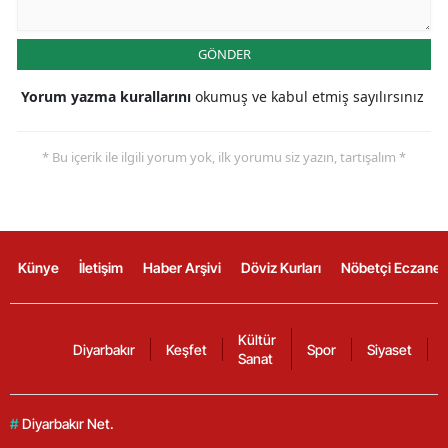
GÖNDER
Yorum yazma kurallarını
okumuş ve kabul etmiş sayılırsınız
* Bu içerik ile ilgili yorum yok, ilk yorumu siz yazın, tartışalım *
Künye
İletişim
Haber Arşivi
Döviz Kurları
Nöbetçi Eczanel
Kültür
Diyarbakır
Keşfet
Spor
Siyaset
Sanat
#
Diyarbakır Net.