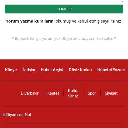
GÖNDER
Yorum yazma kurallarını
okumuş ve kabul etmiş sayılırsınız
* Bu içerik ile ilgili yorum yok, ilk yorumu siz yazın, tartışalım *
Künye
İletişim
Haber Arşivi
Döviz Kurları
Nöbetçi Eczanel
Kültür
Diyarbakır
Keşfet
Spor
Siyaset
Sanat
#
Diyarbakır Net.