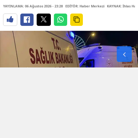
YAYINLAMA: 06 Ağustos 2026 - 23:28
EDİTÖR: Haber Merkezi
KAYNAK: İhlas Hab
Diyarbakır'ın merkez Kayapınar ilçesinde bulunan
bir düğün salonunda, eğlence sırasında iki taraf
arasında aniden tartışma çıktı. Mezopotamya