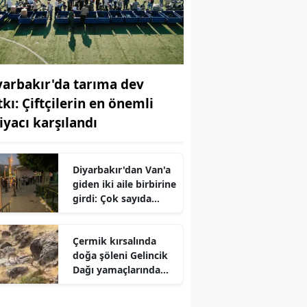
yarbakır'da tarıma dev
tkı: Çiftçilerin en önemli
tiyacı karşılandı
Diyarbakır'dan Van'a
giden iki aile birbirine
girdi: Çok sayıda
yaralı var
Çermik kırsalında
doğa şöleni Gelincik
Dağı yamaçlarında
dağ keçisi sürüsü
görüldü