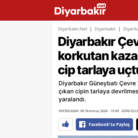
Diyarbakir.Net
|
Diyarbakır
|
Diyarba
Diyarbakır Çe
korkutan kaza
cip tarlaya uçtu
Diyarbakır Güneybatı Çevre 
çıkan cipin tarlaya devrilm
yaralandı.
YAYINLAMA: 09 Temmuz 2026 - 15:09
GÜNCELLEM
Facebook'ta Paylaş