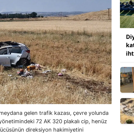
Di
ka
ih
 meydana gelen trafik kazası, çevre yolunda
yönetimindeki 72 AK 320 plakalı cip, henüz
rücüsünün direksiyon hakimiyetini