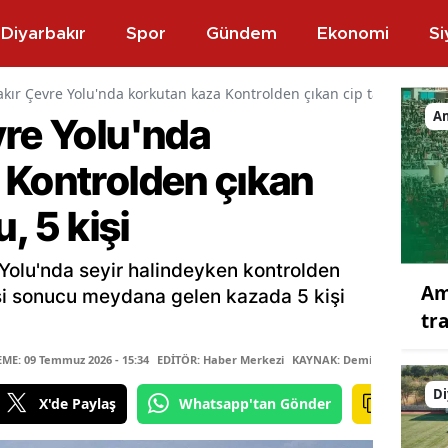
Diyarbakır
Spor
Gündem
Ekonomi
Si
kır Çevre Yolu'nda korkutan kaza Kontrolden çıkan cip tarlaya uçtu,
A
vre Yolu'nda
 Kontrolden çıkan
, 5 kişi
Yolu'nda seyir halindeyken kontrolden
Am
esi sonucu meydana gelen kazada 5 kişi
tr
E: 09 Temmuz 2026 - 15:34
EDİTÖR: Haber Merkezi
KAYNAK: Demirören Haber A
Di
X'de Paylaş
Whatsapp'tan Gönder