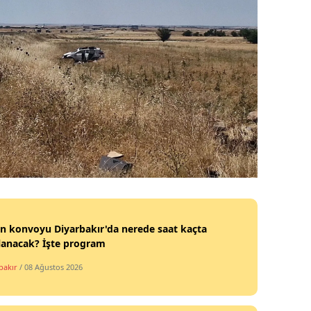
tin konvoyu Diyarbakır'da nerede saat kaçta
lanacak? İşte program
bakır
/ 08 Ağustos 2026