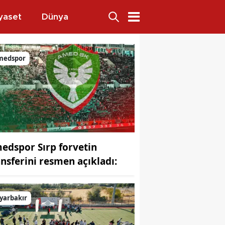
yaset
Dünya
 5 kişi
medspor
edspor Sırp forvetin
ansferini resmen açıkladı:
jansı
yarbakır