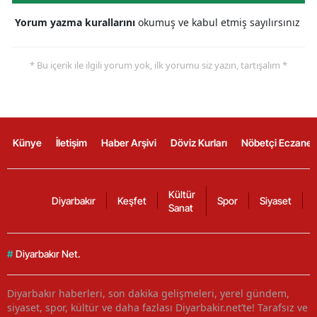
Yorum yazma kurallarını
okumuş ve kabul etmiş sayılırsınız
* Bu içerik ile ilgili yorum yok, ilk yorumu siz yazın, tartışalım *
Künye
İletişim
Haber Arşivi
Döviz Kurları
Nöbetçi Eczanel
Kültür
Diyarbakır
Keşfet
Spor
Siyaset
Sanat
#
Diyarbakır Net.
Diyarbakır haberleri, son dakika gelişmeleri, yerel gündem,
siyaset, spor, kültür ve daha fazlası Diyarbakir.net’te! Tarafsız ve