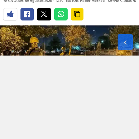
YAYINLAMA: 09 Ağustos 2026 - 12:10
EDİTÖR: Haber Merkezi
KAYNAK: İhlas Hab
Diyarbakır Emniyet Müdürlüğü, merkez Bağlar
ilçesinde huzur ve güven ortamını sağlamak
amacıyla geniş çaplı bir asayiş uygulaması