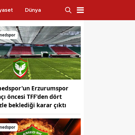
yaset
Dünya
ular
medspor
edspor'un Erzurumspor
çı öncesi TFF'den dört
zle beklediği karar çıktı
medspor