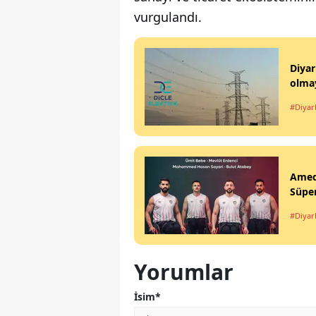
vurgulandı.
Diyar
olma
#Diyar
Ameds
Süper
#Diyar
Yorumlar
İsim*