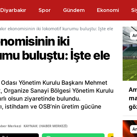
Diyarbakır
Spor
Gündem
Ekonomi
Si
kır ekonomisinin iki lokomotif kurumu buluştu: İşte ele alınan kon
A
nomisinin iki
mu buluştu: İşte ele
i Odası Yönetim Kurulu Başkanı Mehmet
Am
, Organize Sanayi Bölgesi Yönetim Kurulu
ma
rlı olsun ziyaretinde bulundu.
gö
ı, istihdam ve OSB’nin üretim gücüne
aber Merkezi
KAYNAK: (HABER MERKEZİ)
A