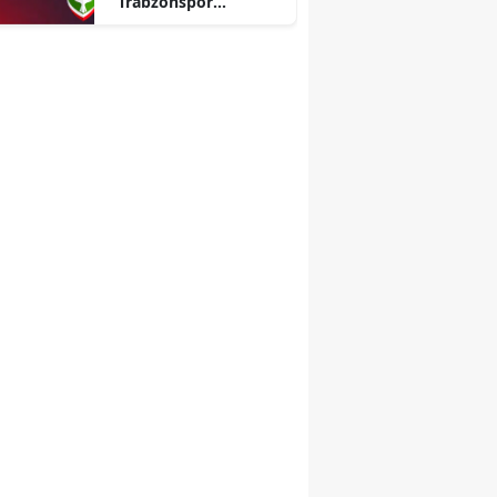
Trabzonspor
maçlarının tarihi belli
oldu: TFF duyurdu