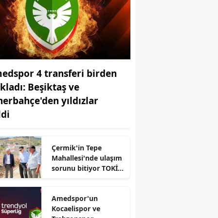
edspor 4 transferi birden
ıkladı: Beşiktaş ve
nerbahçe'den yıldızlar
ldi
Çermik'in Tepe
Mahallesi'nde ulaşım
sorunu bitiyor TOKİ
yolunda çalışmalar
sürüyor
Amedspor'un
Kocaelispor ve