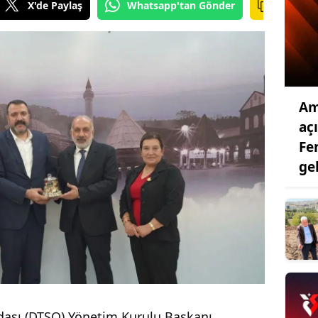
X'de Paylaş
Whatsapp'tan Gönder
Am
aç
Fe
ge
Odası (DTSO) Yönetim Kurulu Başkanı