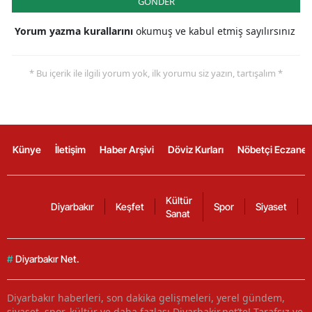
GÖNDER
Yorum yazma kurallarını
okumuş ve kabul etmiş sayılırsınız
* Bu içerik ile ilgili yorum yok, ilk yorumu siz yazın, tartışalım *
Künye
İletişim
Haber Arşivi
Döviz Kurları
Nöbetçi Eczanel
Kültür
Diyarbakır
Keşfet
Spor
Siyaset
Sanat
#
Diyarbakır Net.
Diyarbakır haberleri, son dakika gelişmeleri, yerel gündem,
siyaset, spor, kültür ve daha fazlası Diyarbakir.net’te! Tarafsız ve