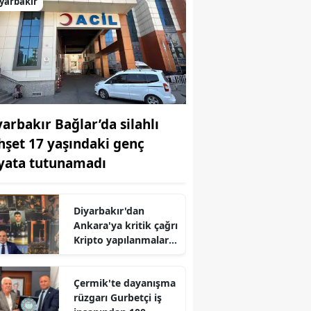
yarbakır
yarbakır Bağlar’da silahlı
hşet 17 yaşındaki genç
yata tutunamadı
Diyarbakır'dan
Ankara'ya kritik çağrı
Kripto yapılanmalara
karşı tedbir şart
Çermik'te dayanışma
rüzgarı Gurbetçi iş