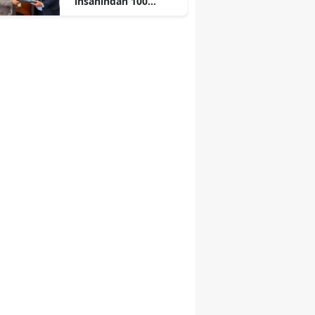
insanından 100
çocuğa ücretsiz
sünnet düğünü