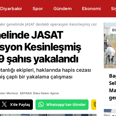
Diyarbakır
Spor
Gündem
Ekonomi
Si
kır genelinde JASAT destekli operasyon Kesinleşmiş cezası olan 14
Di
nelinde JASAT
asyon Kesinleşmiş
9 şahıs yakalandı
anlığı ekipleri, haklarında hapis cezası
Ba
niş çaplı bir yakalama çalışması
Se
Ma
aber Merkezi
KAYNAK: İhlas Haber Ajansı
ge
X'de Paylaş
Whatsapp'tan Gönder