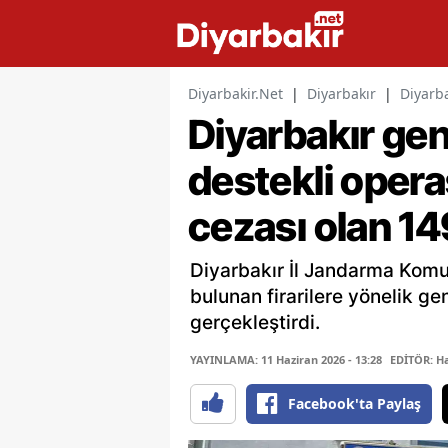
Diyarbakir.Net
|
Diyarbakır
|
Diyarba
Diyarbakır ge
destekli oper
cezası olan 14
Diyarbakır İl Jandarma Komut
bulunan firarilere yönelik ge
gerçekleştirdi.
YAYINLAMA: 11 Haziran 2026 - 13:28
EDİTÖR: H
Facebook'ta Paylaş