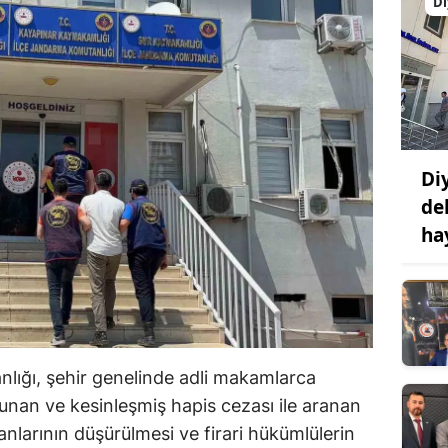
Di
Di
de
ha
lığı, şehir genelinde adli makamlarca
unan ve kesinleşmiş hapis cezası ile aranan
anlarının düşürülmesi ve firari hükümlülerin