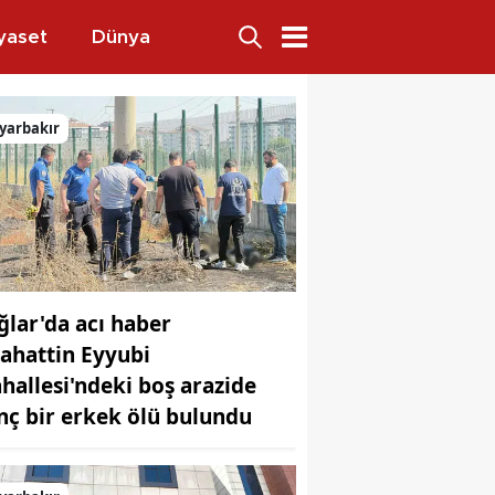
yaset
Dünya
9 şahıs yakalandı
yarbakır
ğlar'da acı haber
lahattin Eyyubi
hallesi'ndeki boş arazide
nç bir erkek ölü bulundu