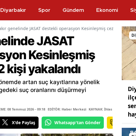
Diyarbakır
Spor
Gündem
Ekonomi
Si
kır genelinde JASAT destekli operasyon Kesinleşmiş cezası olan 162
Di
nelinde JASAT
asyon Kesinleşmiş
2 kişi yakalandı
dönemde artan suç kayıtlarına yönelik
Di
gedeki suç oranlarını düşürmeyi
il
se
E: 08 Temmuz 2026 - 09:18
EDİTÖR: Haber Merkezi
KAYNAK: İhlas Haber Ajansı
ha
X'de Paylaş
Whatsapp'tan Gönder