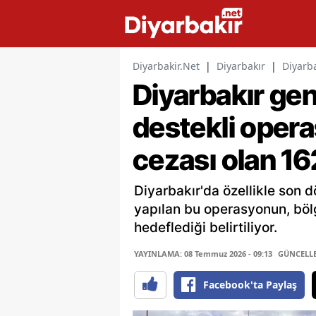
Diyarbakir.Net
|
Diyarbakır
|
Diyarba
Diyarbakır ge
destekli oper
cezası olan 16
Diyarbakır'da özellikle son 
yapılan bu operasyonun, böl
hedeflediği belirtiliyor.
YAYINLAMA: 08 Temmuz 2026 - 09:13
GÜNCELLEM
Facebook'ta Paylaş