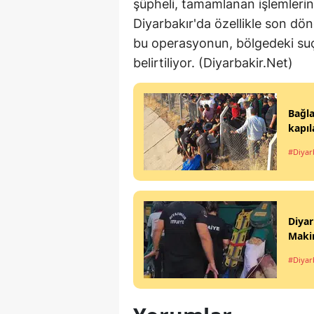
şüpheli, tamamlanan işlemlerin
Diyarbakır'da özellikle son dö
bu operasyonun, bölgedeki suç
belirtiliyor. (Diyarbakir.Net)
Bağla
kapıl
#Diyar
Diyar
Makin
#Diyar