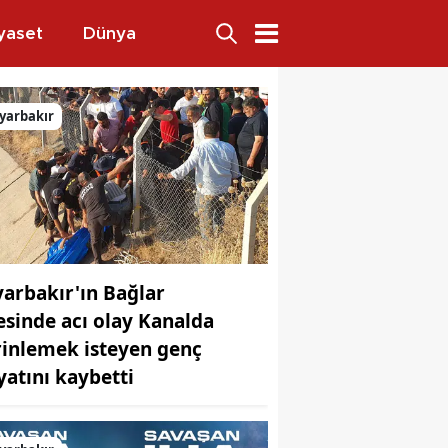
yaset
Dünya
 kişi yakalandı
yarbakır
yarbakır'ın Bağlar
çesinde acı olay Kanalda
rinlemek isteyen genç
yatını kaybetti