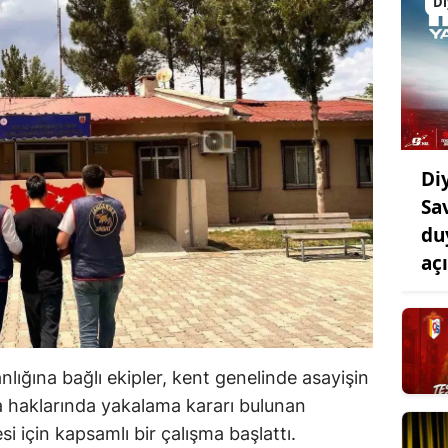
Di
Di
Sa
du
aç
lığına bağlı ekipler, kent genelinde asayişin
 haklarında yakalama kararı bulunan
si için kapsamlı bir çalışma başlattı.