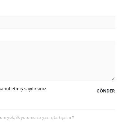
abul etmiş sayılırsınız
GÖNDER
yorum yok, ilk yorumu siz yazın, tartışalım *