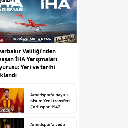
yarbakır
yarbakır Valiliği'nden
vaşan İHA Yarışmaları
yurusu: Yeri ve tarihi
ıklandı
Amedspor'a hayırlı
olsun: Yeni transferi
Çorluspor 1947
resmen duyurdu
Amedspor'a veda