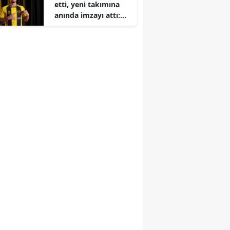
etti, yeni takımına
anında imzayı attı:
İşte başarılı
savunmacının adresi