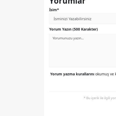
Yorumlar
İsim*
Yorum Yazın (500 Karakter)
Yorum yazma kurallarını
okumuş ve k
* Bu içerik ile ilgili 